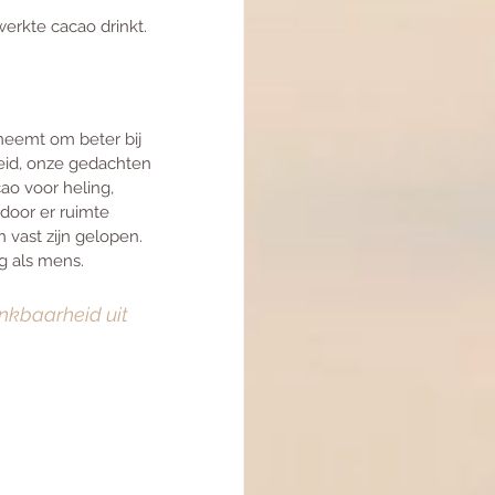
erkte cacao drinkt. 
neemt om beter bij 
eid, onze gedachten 
o voor heling, 
door er ruimte 
vast zijn gelopen. 
g als mens.
nkbaarheid uit 