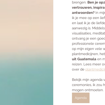
brengen. 
Ben je opzo
vertrouwen, inspirat
antwoorden?
 In mi
ik je mee op een lief
en laat ik je de liefd
aanwezig is. Middels
visualisaties, medi
ontvang je een goe
professionele cerem
op mijn eigen vele 
plantmedicijnen, he
uit Guatemala
 en m
reizen. Lees meer o
over de 
plantmedici
Bekijk mijn agenda 
ceremonies, ik zou h
mogen ontmoeten.
Agenda