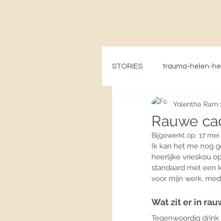
STORIES
trauma-helen-h
Yolentha Ram
Rauwe cac
Bijgewerkt op:
17 mei
Ik kan het me nog go
heerlijke vrieskou 
standaard met een 
voor mijn werk, medi
Wat zit er in ra
Tegenwoordig drink 