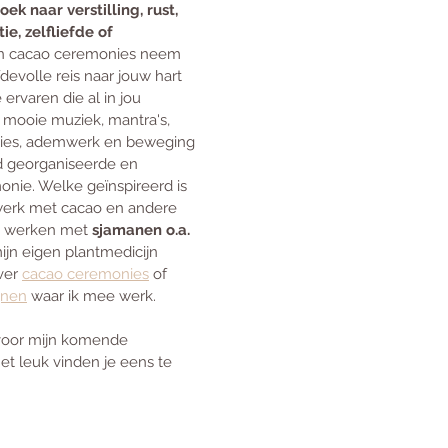
ek naar verstilling, rust, 
ie, zelfliefde of 
jn cacao ceremonies neem 
devolle reis naar jouw hart 
e ervaren die al in jou 
 mooie muziek, mantra's, 
taties, ademwerk en beweging 
d georganiseerde en 
onie. Welke geïnspireerd is 
werk met cacao en andere 
t werken met 
sjamanen o.a. 
ijn eigen plantmedicijn 
ver 
cacao ceremonies
 of 
jnen
 waar ik mee werk.
voor mijn komende 
et leuk vinden je eens te 