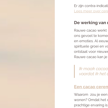
Er zijn contra-indic
Lees meer over cer
De werking van 
Rauwe cacao werkt e
ons gevoel te komen
en emoties. Al eeu
spirituele groei en
ontstaat voor nieuwe
Rauwe cacao kan je o
Ik maak cacao 
voordat ik het 
Een cacao cere
Waarom  zou je een 
wonen? Omdat het o
prachtige ervaring i