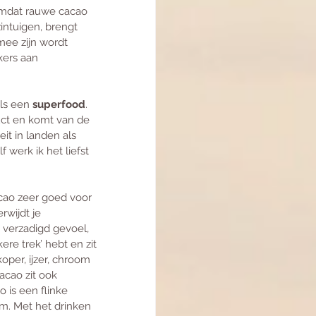
omdat rauwe cacao 
intuigen, brengt 
ee zijn wordt 
kers aan 
ls een 
superfood
. 
uct en komt van de 
t in landen als 
 werk ik het liefst 
cao zeer goed voor 
rwijdt je 
 verzadigd gevoel, 
ere trek’ hebt en zit 
oper, ijzer, chroom 
cao zit ook 
o is een flinke 
m. Met het drinken 