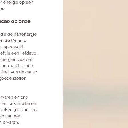
er energie op een 
r.
acao op onze 
 die de hartenergie 
mide
 (Ananda 
p, opgewekt, 
eeft je een liefdevol 
 energieniveau en 
supermarkt kopen 
lileit van de cacao 
goede stoffen 
 ervaren en ons 
en ons intuïtie en 
linkerzijde van ons 
ten van een 
 ervaren.