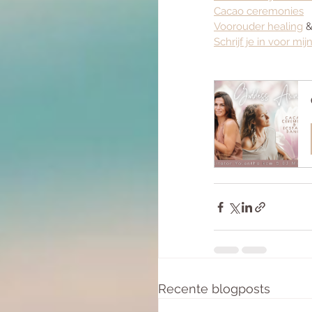
Cacao ceremonies
Voorouder healing
 
Schrijf je in voor mi
Recente blogposts