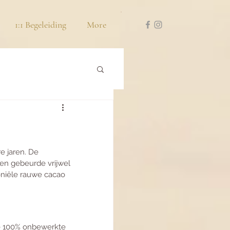
1:1 Begeleiding
More
e jaren. De 
en gebeurde vrijwel 
niële rauwe cacao 
we 100% onbewerkte 