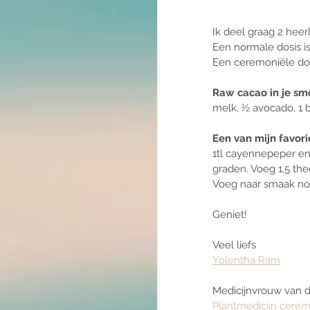
Ik deel graag 2 heer
Een normale dosis is
Een ceremoniële dosi
Raw cacao in je sm
melk, ½ avocado, 1 b
Een van mijn favori
1tl cayennepeper en 
graden. Voeg 1,5 the
Voeg naar smaak nog
Geniet!
Veel liefs
Yolentha Ram
Medicijnvrouw van 
Plantmedicijn ceremo