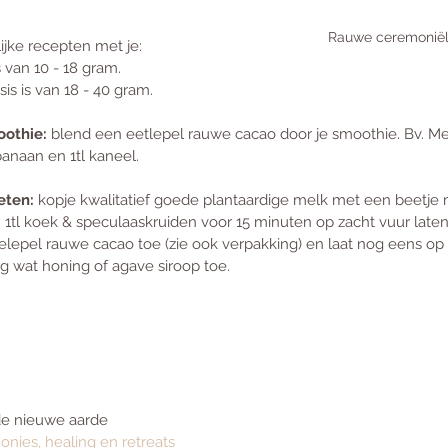
Rauwe ceremoniël
lijke recepten met je:
 van 10 - 18 gram.
s is van 18 - 40 gram.
oothie:
 blend een eetlepel rauwe cacao door je smoothie. Bv. Me
anaan en 1tl kaneel.
eten:
 kopje kwalitatief goede plantaardige melk met een beetje m
1tl koek & speculaaskruiden voor 15 minuten op zacht vuur laten
elepel rauwe cacao toe (zie ook verpakking) en laat nog eens op 
 wat honing of agave siroop toe.
de nieuwe aarde
nies, healing en retreats