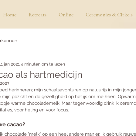
Home
Retreats
Online
Ceremonies & Cirkels
erkennen
11 jan 2021
4 minuten om te lezen
ao als hartmedicijn
 2023
ed herinneren; mijn schaatsavonturen op natuurijs in mijn jonger
op mijn gezicht en de gezelligheid op het ijs om me heen. Opwarm
kopje warme chocolademelk. Maar tegenwoordig drink ik ceremo
taties, voor heling en voor focus.
uwe cacao?
ik chocolade "melk" op een heel andere manier. Ik gebruik rau