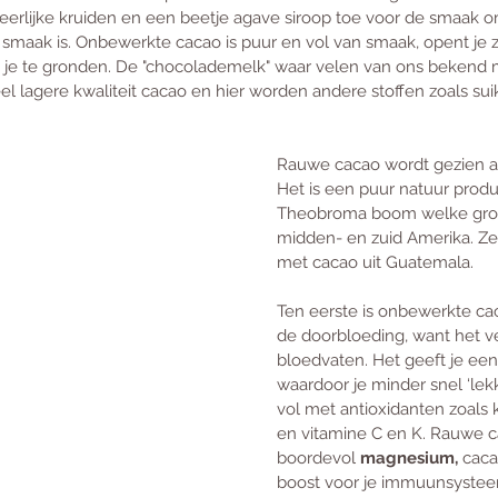
heerlijke kruiden en een beetje agave siroop toe voor de smaak 
n smaak is. Onbewerkte cacao is puur en vol van smaak, opent je z
 je te gronden. De "chocolademelk" waar velen van ons bekend m
 lagere kwaliteit cacao en hier worden andere stoffen zoals sui
Rauwe cacao wordt gezien a
Het is een puur natuur prod
Theobroma boom welke groei
midden- en zuid Amerika. Zelf
met cacao uit Guatemala.
Ten eerste is onbewerkte ca
de doorbloeding, want het ve
bloedvaten. Het geeft je een
waardoor je minder snel ‘lekk
vol met antioxidanten zoals k
en vitamine C en K. Rauwe ca
boordevol 
magnesium, 
caca
boost voor je immuunsystee