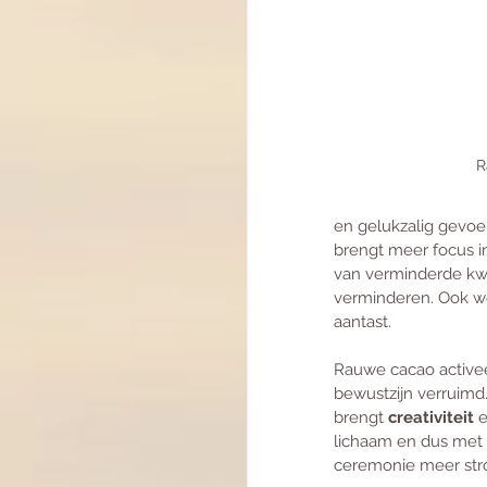
R
en gelukzalig gevoel
brengt meer focus i
van verminderde kwal
verminderen. Ook wo
aantast.
Rauwe cacao activee
bewustzijn verruimd.
brengt 
creativiteit
 
lichaam en dus met 
ceremonie meer str