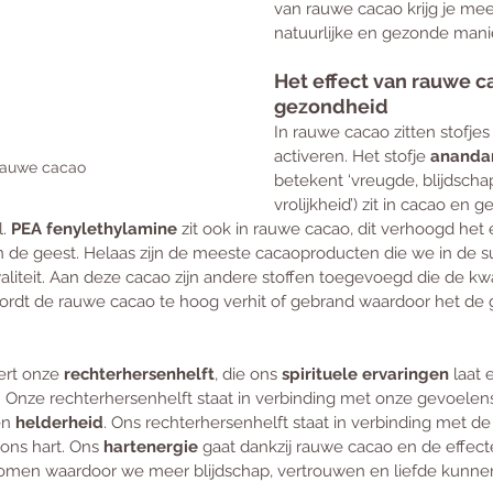
van rauwe cacao krijg je me
natuurlijke en gezonde manie
Het effect van rauwe c
gezondheid 
In rauwe cacao zitten stofjes
activeren. Het stofje 
ananda
auwe cacao
betekent ‘vreugde, blijdscha
vrolijkheid’) zit in cacao en g
. 
PEA fenylethylamine
 zit ook in rauwe cacao, dit verhoogd het
n de geest. Helaas zijn de meeste cacaoproducten die we in de 
iteit. Aan deze cacao zijn andere stoffen toegevoegd die de kwa
rdt de rauwe cacao te hoog verhit of gebrand waardoor het de 
rt onze 
rechterhersenhelft
, die ons 
spirituele ervaringen
 laat
 Onze rechterhersenhelft staat in verbinding met onze gevoelens 
en 
helderheid
. Ons rechterhersenhelft staat in verbinding met de 
ons hart. Ons 
hartenergie
 gaat dankzij rauwe cacao en de effec
omen waardoor we meer blijdschap, vertrouwen en liefde kunnen