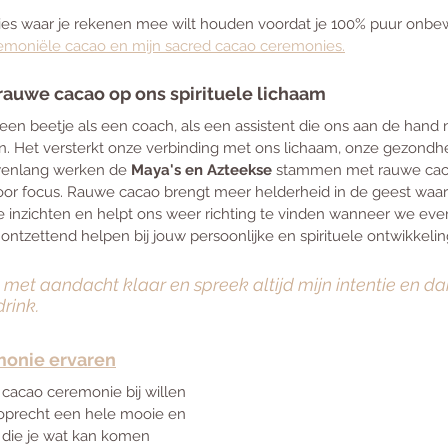
aties waar je rekenen mee wilt houden voordat je 100% puur onbew
emoniële cacao en mijn sacred cacao ceremonies.
rauwe cacao op ons spirituele lichaam
en beetje als een coach, als een assistent die ons aan de hand 
. Het versterkt onze verbinding met ons lichaam, onze gezondh
wenlang werken de 
Maya's en Azteekse
 stammen met rauwe caca
 voor focus. Rauwe cacao brengt meer helderheid in de geest waar
 inzichten en helpt ons weer richting te vinden wanneer we even 
ntzettend helpen bij jouw persoonlijke en spirituele ontwikkelin
met aandacht klaar en spreek altijd mijn intentie en da
drink.
monie ervaren
cacao ceremonie bij willen 
precht een hele mooie en 
s die je wat kan komen 