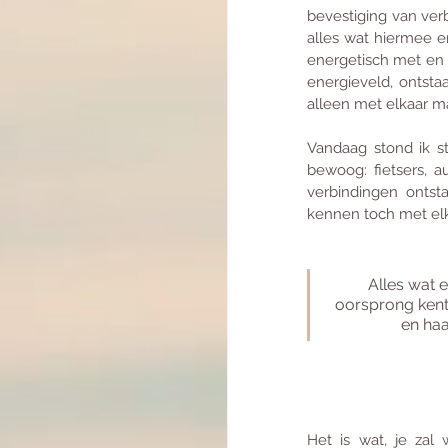
bevestiging van ver
alles wat hiermee en
energetisch met en a
energieveld, ontsta
alleen met elkaar m
Vandaag stond ik st
bewoog: fietsers, a
verbindingen ontsta
kennen toch met el
Alles wat e
oorsprong kent u
en haar
Het is wat, je zal 