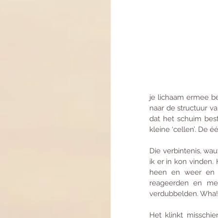
je lichaam ermee be
naar de structuur va
dat het schuim best
kleine ‘cellen’. De 
Die verbintenis, wau
ik er in kon vinden.
heen en weer en ra
reageerden en met
verdubbelden. Wha! W
Het klinkt missch