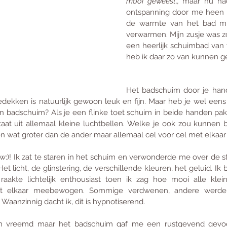
mooi geweest,,
 maar nu had
ontspanning door me heen t
de warmte van het bad mij
verwarmen. Mijn zusje was zo
een heerlijk schuimbad van
heb ik daar zo van kunnen ge
Het badschuim door je hand
dekken is natuurlijk gewoon leuk en fijn. Maar heb je wel een
n badschuim? Als je een flinke toet schuim in beide handen pakt 
aat uit allemaal kleine luchtbellen. Welke je ook zou kunnen be
één wat groter dan de ander maar allemaal cel voor cel met elkaar
w:)! Ik zat te staren in het schuim en verwonderde me over de st
 Het licht, de glinstering, de verschillende kleuren, het geluid. I
akte lichtelijk enthousiast toen ik zag hoe mooi alle klein
 elkaar meebewogen. Sommige verdwenen, andere werden k
aanzinnig dacht ik, dit is hypnotiserend. 
ien vreemd maar het badschuim gaf me een rustgevend gevoe