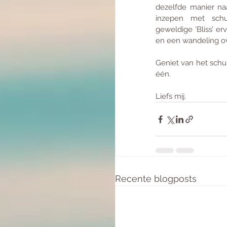
dezelfde manier naa
inzepen met sch
geweldige ‘Bliss’ e
en een wandeling ov
Geniet van het schuim
één. 
Liefs mij. 
Recente blogposts