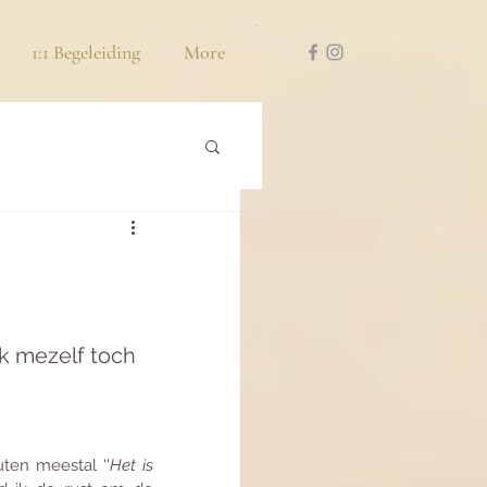
1:1 Begeleiding
More
k mezelf toch 
ten meestal ''
Het is 