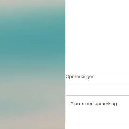
Opmerkingen
Plaats een opmerking...
Het helen van de
Vrouwenwond