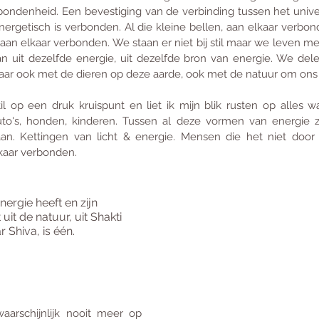
bondenheid. Een bevestiging van de verbinding tussen het univ
ergetisch is verbonden. Al die kleine bellen, aan elkaar verbond
an elkaar verbonden. We staan er niet bij stil maar we leven met
an uit dezelfde energie, uit dezelfde bron van energie. We dele
aar ook met de dieren op deze aarde, ook met de natuur om ons
il op een druk kruispunt en liet ik mijn blik rusten op alles w
uto's, honden, kinderen. Tussen al deze vormen van energie z
an. Kettingen van licht & energie. Mensen die het niet door 
kaar verbonden. 
nergie heeft en zijn 
it de natuur, uit Shakti 
 Shiva, is één. 
waarschijnlijk nooit meer op 