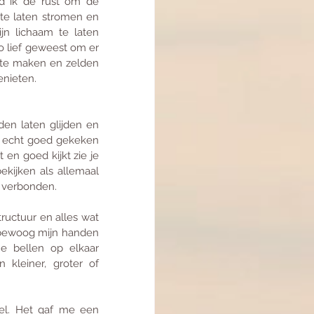
 ik de rust om de 
e laten stromen en 
n lichaam te laten 
 lief geweest om er 
 te maken en zelden 
nieten. 
en laten glijden en 
s echt goed gekeken 
en goed kijkt zie je 
kijken als allemaal 
 verbonden.  
ructuur en alles wat 
k bewoog mijn handen 
e bellen op elkaar 
leiner, groter of 
l. Het gaf me een 