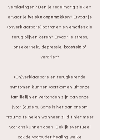
verslavingen? Ben je regel
matig ziek en
ervaar je
fysieke ongemakken
? E
rvaar je
(onverklaarbare) patronen en emoties die
terug blijven keren? Ervaar je stress,
onzekerheid, depressie,
boosheid
of
verdriet?
(On)verklaarbare en terugkerende
symtomen kunnen voortkomen uit onze
familielijn en verbonden zijn aan onze
(voor-)ouders
. Soms is het aan ons om
trauma te helen wann
eer zij dit niet meer
voor ons kunnen doen. Bekijk eventueel
ook de
voorouder healing
welke