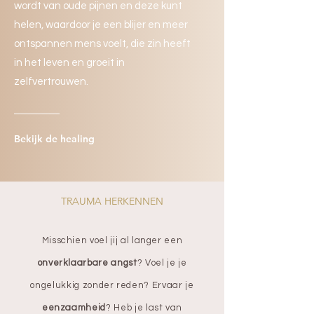
wordt van oude pijnen en deze kunt
helen, waardoor je een blijer en meer
ontspannen mens voelt, die zin heeft
in het leven en groeit in
zelfvertrouwen.
Bekijk de healing
TRAUMA HERKENNEN
Misschien voel jij al langer een
onverklaarbare angst
? Voel je je
ongelukkig zonder reden? Ervaar je
eenzaamheid
? Heb je last van