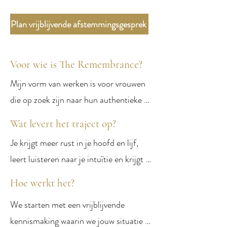
Plan vrijblijvende afstemmingsgesprek
Voor wie is The Remembrance?
​Mijn vorm van werken is voor vrouwen 
die op zoek zijn naar hun authentieke 
zelf. Voor vrouwen die zich onrustig of 
Wat levert het traject op?
uit verbinding voelen. Voor vrouwen die 
Je krijgt meer rust in je hoofd en lijf, 
zichzelf regelmatig wegcijferen, klein 
leert luisteren naar je intuïtie en krijgt 
houden, moeite hebben met grenzen 
helderheid over wat jij nodig hebt. Je 
stellen of vastzitten in patronen die niet 
Hoe werkt het?
doorbreekt oude patronen en 
meer kloppen. Mijn werk is ook geschikt 
We starten met een vrijblijvende 
ontwikkelt innerlijke kracht, 
voor jou wanneer je meer in je kracht 
kennismaking waarin we jouw situatie 
zelfvertrouwen en zelfliefde. Na het 