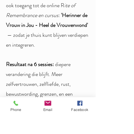
ook toegang tot de online R
ite of
Remembrance en cursus
:
'Herinner de
Vrouw in Jou - Heel de Vrouwenwond'
— zodat je thuis kunt blijven verdiepen
en integreren.
Resultaat na 6 sessies:
diepere
verandering die blijft. Meer
zelfvertrouwen, zelfliefde, rust,
bewustwording, grenzen, en een
voelbare terugkeer naar jouw kern. Je
Phone
Email
Facebook
ontvangt een zielsactivatie, zielsreading
en healing.