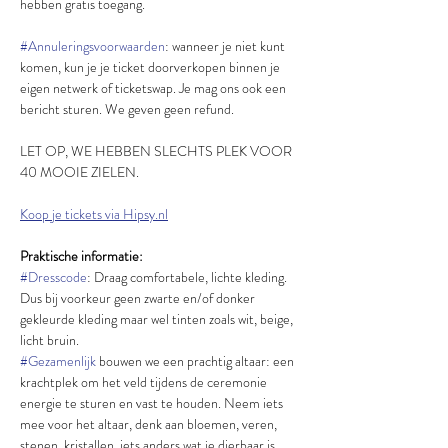
hebben gratis toegang.
#Annuleringsvoorwaarden
: wanneer je niet kunt 
komen, kun je je ticket doorverkopen binnen je 
eigen netwerk of ticketswap. Je mag ons ook een 
bericht sturen. We geven geen refund.
LET OP, WE HEBBEN SLECHTS PLEK VOOR 
40 MOOIE ZIELEN.
Koop je tickets via Hipsy.nl
Praktische informatie:
#Dresscode
: Draag comfortabele, lichte kleding. 
Dus bij voorkeur geen zwarte en/of donker 
gekleurde kleding maar wel tinten zoals wit, beige, 
licht bruin.
#Gezamenlijk
 bouwen we een prachtig altaar: een 
krachtplek om het veld tijdens de ceremonie 
energie te sturen en vast te houden. Neem iets 
mee voor het altaar, denk aan bloemen, veren, 
stenen, kristallen, iets anders wat je dierbaar is.