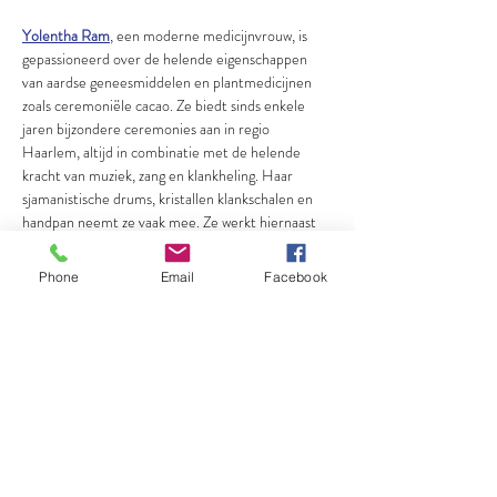
Yolentha Ram
, een moderne medicijnvrouw, is 
gepassioneerd over de helende eigenschappen 
van aardse geneesmiddelen en plantmedicijnen 
zoals ceremoniële cacao. Ze biedt sinds enkele 
jaren bijzondere ceremonies aan in regio 
Haarlem, altijd in combinatie met de helende 
kracht van muziek, zang en klankheling. Haar 
sjamanistische drums, kristallen klankschalen en 
handpan neemt ze vaak mee. Ze werkt hiernaast 
als energetische begeleidend genezer, 
ceremoniële facilitator en is een sjamanistische 
Phone
Email
Facebook
beoefenaar. Haar gave is om meer harmonie, 
balans en eenheid in de wereld te brengen door 
middel van haar toegewijde werk. Meer info: 
www.yolentharam.com
Ashleigh Mckenzie
, will guide a breathtaking 
breathjourney and will offer deep energy work. 
Ash's journey with movement and breath started 
as a clinical physiotherapist. During her time 