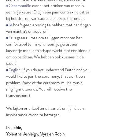
#Ceremoniële
 cacao: het drinken van cacao is 
een vrije keuze. Er zijn een paar contra-indicaties 
bij het drinken van cacao, die lees je hieronder.
#Je
 hoeft geen ervaring te hebben met het zingen 
van mantra's en liederen.
#Er
 is geen ruimte om te liggen maar om het 
comfortabel te maken, neem je gerust een 
kussentje mee, een schapenvachtje of een kleedje 
om op te zitten. We hebben ook kussens in de 
studio.
#English
: if you do not understand Dutch and you 
would like to join the ceremony, that won't be a 
problem. Most of the ceremony will be music, 
singing and sounds. You will receive the 
transmission:)
We kijken er ontzettend naar uit om jullie een 
inspirerende avond te bezorgen.
In Liefde,
Yolentha, Ashleigh, Myra en Robin