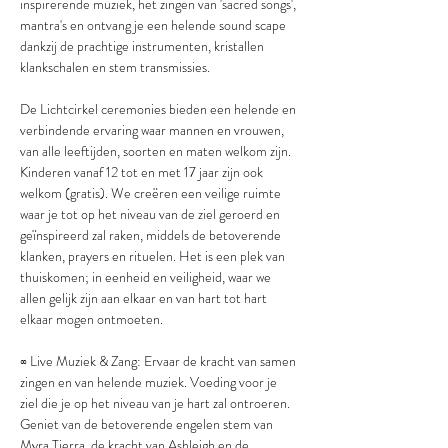
inspirerende muziek, het zingen van 'sacred songs', 
mantra's en ontvang je een helende sound scape 
dankzij de prachtige instrumenten, kristallen 
klankschalen en stem transmissies.
De Lichtcirkel ceremonies bieden een helende en 
verbindende ervaring waar mannen en vrouwen, 
van alle leeftijden, soorten en maten welkom zijn. 
Kinderen vanaf 12 tot en met 17 jaar zijn ook 
welkom (gratis). We creëren een veilige ruimte 
waar je tot op het niveau van de ziel geroerd en 
geïnspireerd zal raken, middels de betoverende 
klanken, prayers en rituelen. Het is een plek van 
thuiskomen; in eenheid en veiligheid, waar we 
allen gelijk zijn aan elkaar en van hart tot hart 
elkaar mogen ontmoeten.
∞ Live Muziek & Zang: Ervaar de kracht van samen 
zingen en van helende muziek. Voeding voor je 
ziel die je op het niveau van je hart zal ontroeren. 
Geniet van de betoverende engelen stem van 
Myra Tierra, de kracht van Ashleigh en de 