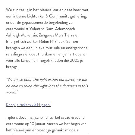
We zijn terug in het nieuwe jaar en deze keer met 
een intieme Lichtcirkel & Community gathering, 
onder de gepassioneerde begeleiding van 
ceremonialist Yolentha Ram, Ademcoach 
Ashleigh Mckenzie, Zangeres Myra Tierra en 
Energetisch werker Robin Rijkhoek. Samen 
brengen we een unieke muzikale en energetische 
reis die je ziel doet thuiskomen en je hart opent 
voor alle kansen en mogelijkheden die 2025 je 
brengt.
"When we open the light within ourselves, we will 
be able to shine this light into the darkness in this 
world."
Koop je tickets via Hipsy.nl
Tijdens deze magische lichtcirkel cacao & sound 
ceremonie op 10 januari vieren we het begin van 
het nieuwe jaar en wordt je geraakt middels 