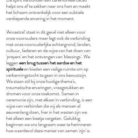
helpt ons af te zakken naar ons hart en maakt
het lichaam ontvankelijk voor een subtiele
verdiepende ervaring in het moment.
'Ancestral' staat in dit geval niet alleen voor
onze voorouders maar legt ook de verbinding
met onze voorouderlijke achtergrond; landen,
cultuur, liederen en de wijze van het doen van
'prayers' en het ontvangen van 'blessings'. We
leggen
een brug tussen het aardse en het
spirituele
en bieden een veilige ruimte om op
verkenningstocht te gaan in ons bewustzijn.
We staan stil bij onze huidige thema's,
traumatische ervaringen, vraagstukken en
dromen voor onze toekomst. Samen in
ceremonie zijn, met elkaar in verbinding, is een
wijze van verbinden die wij als mensen al
eeuwenlang doen, hier in het westen zijn we
het alleen een beetje vergeten. Gelukkig
beginnen we ons langzaam weer te herinneren
hoe waardevol deze manier van samen 'zijn' is.