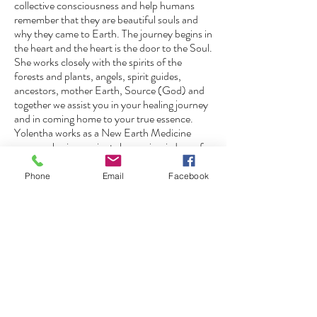
collective consciousness and help humans
remember that they are beautiful souls and
why they came to Earth. The journey begins in
the heart and the heart is the door to the Soul.
She works closely with the spirits of the
forests and plants, angels, spirit guides,
ancestors, mother Earth, Source (God) and
together we assist you in your healing journey
and in coming home to your true essence.
Yolentha works as a New Earth Medicine
woman sharing ancient shamanic wisdom of
her consciousness, offers light language
healing and activations, ancestral healing and
Phone
Email
Facebook
prayers and provides beautiful deep energy
work during the ceremonies. More info:
www.yolentharam.com
Elias
brings the world of music closer to us:
from traditional medicine songs from South
America, mantras from different corners of
the world, to new creations from his own
repertoire. In his performance, he invites you