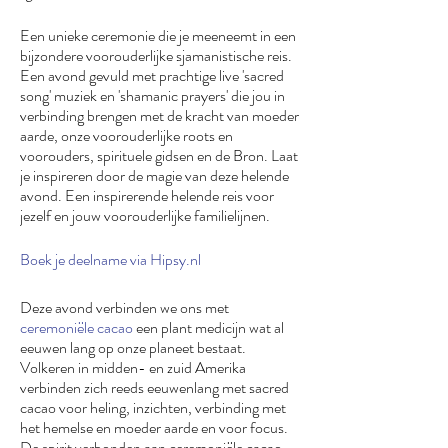
Een unieke ceremonie die je meeneemt in een
bijzondere voorouderlijke sjamanistische reis.
Een avond gevuld met prachtige live 'sacred
song' muziek en 'shamanic prayers' die jou in
verbinding brengen met de kracht van moeder
aarde, onze voorouderlijke roots en
voorouders, spirituele gidsen en de Bron. Laat
je inspireren door de magie van deze helende
avond. Een inspirerende helende reis voor
jezelf en jouw voorouderlijke familielijnen.
Boek je deelname via Hipsy.nl
Deze avond verbinden we ons met
ceremoniële cacao
een plant medicijn wat al
eeuwen lang op onze planeet bestaat.
Volkeren in midden- en zuid Amerika
verbinden zich reeds eeuwenlang met sacred
cacao voor heling, inzichten, verbinding met
het hemelse en moeder aarde en voor focus.
De spirit verbonden aan ceremoniële cacao