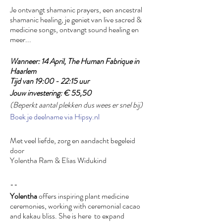
Je ontvangt shamanic prayers, een ancestral
shamanic healing, je geniet van live sacred &
medicine songs, ontvangt sound healing en
meer...
Wanneer: 14 April, The Human Fabrique in
Haarlem
Tijd van 19:00 - 22:15 uur
Jouw investering: € 55,50
(Beperkt aantal plekken dus wees er snel bij)
Boek je deelname via Hipsy.nl
Met veel liefde, zorg en aandacht begeleid
door
Yolentha Ram & Elias Widukind
--
Yolentha
offers inspiring plant medicine
ceremonies, working with ceremonial cacao
and kakau bliss. She is here to expand