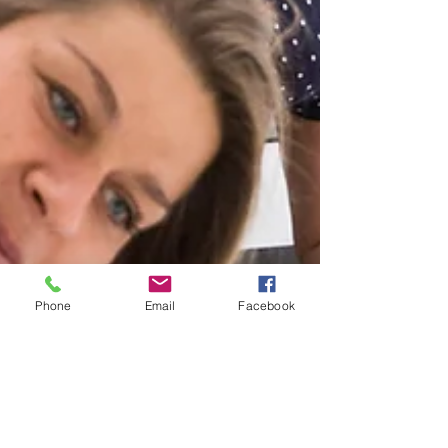
Phone
Email
Facebook