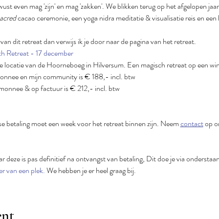
ust even mag 'zijn' en mag 'zakken'. We blikken terug op het afgelopen jaa
acred
 cacao ceremonie, een yoga nidra meditatie & visualisatie reis en ee
an dit retreat dan verwijs ik je door naar de pagina van het retreat.
th Retreat - 17 december
de locatie van de Hoorneboeg in Hilversum. Een magisch retreat op een wi
monnee en mijn community is € 188,- incl. btw
emonnee & op factuur is € 212,- incl. btw
e betaling moet een week voor het retreat binnen zijn. Neem 
contact
 op o
ar deze is pas definitief na ontvangst van betaling, Dit doe je via onderstaan
er van een plek.
 We hebben je er heel graag bij.
ent