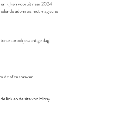
r en kijken vooruit naar 2024 
n helende ademreis met magische 
nterse sprookjesachtige dag!
m dit af te spreken.
de link en de site van Hipsy.