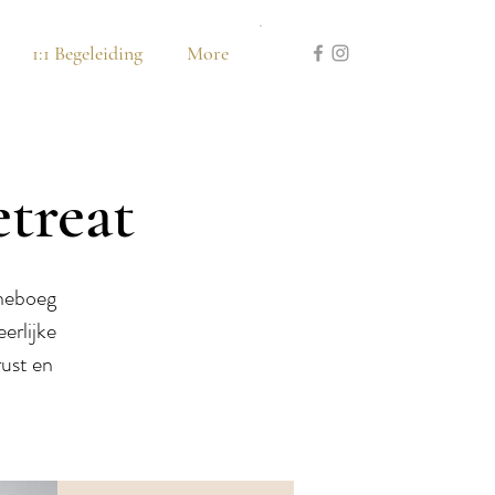
1:1 Begeleiding
More
treat
rneboeg
erlijke
rust en