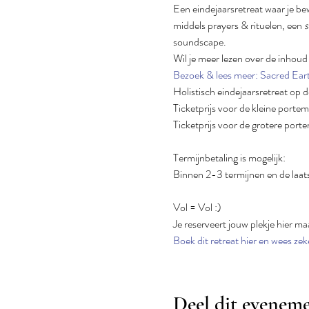
Een eindejaarsretreat waar je bew
middels prayers & rituelen, een 
s
soundscape.
Wil je meer lezen over de inhoud v
Bezoek & lees meer: Sacred Ear
Holistisch eindejaarsretreat op 
Ticketprijs voor de kleine porte
Ticketprijs voor de grotere port
Termijnbetaling is mogelijk:
Binnen 2-3 termijnen en de laats
Vol = Vol :)
Je reserveert jouw plekje hier ma
Boek dit retreat hier en wees zek
Deel dit evenem