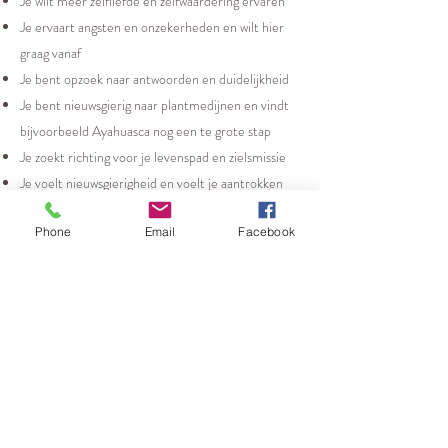
Je wilt meer zelfliefde en zelfwaardering ervaren
Je ervaart angsten en onzekerheden en wilt hier
graag vanaf
Je bent opzoek naar antwoorden en duidelijkheid
Je bent nieuwsgierig naar plantmedijnen en vindt
bijvoorbeeld Ayahuasca nog een te grote stap
Je zoekt richting voor je levenspad en zielsmissie
Je voelt nieuwsgierigheid en voelt je aantrokken
tot spiritualiteit
Phone
Email
Facebook
→
Plan een vrijblijvend adviesgesprek
in en laten
we kennismaken