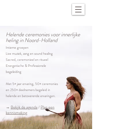
Helende ceremonies voor innerlijke
heling in Noord-Holland
Intieme groepen
Live muziek, zang en sound healing
Sacred, ceremonieel en ritueel
Energetische & Professionele
begeleiding
Met 5+ jaar ervaring, 50+ ceremonies
en 250+ deelnemers begeleid in
helende en betoverende ervaringen.
→
Bekijk de agenda
/
Plan een
kennismaking
Truffel Ceremonies