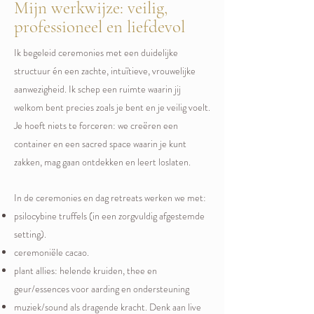
Mijn werkwijze: veilig,
professioneel en liefdevol
Ik begeleid ceremonies met een duidelijke
structuur én een zachte, intuïtieve, vrouwelijke
aanwezigheid. Ik schep een ruimte waarin jij
welkom bent precies zoals je bent en je veilig voelt.
Je hoeft niets te forceren: we creëren een
container en een sacred space waarin je kunt
zakken, mag gaan ontdekken en leert loslaten.
In de ceremonies en dag retreats werken we met:
psilocybine truffels (in een zorgvuldig afgestemde
setting).
ceremoniële cacao.
plant allies: helende kruiden, thee en
geur/essences voor aarding en ondersteuning
muziek/sound als dragende kracht. Denk aan live