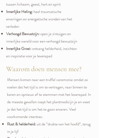
tussen lichaam, geest, hart en spirit
Innerlijke Heling:
heel traumatische
ervaringen en energetische wonden van het
verleden
Verhoogd Bewustzijn:
open je zintuigen en
innerlijke wereld voor een verhoogd bewustzijn
Innerlijke Groei:
ontvang helderheid, inzichten
en inspiratie voor je levenspad
Waarom doen mensen mee?
Mensen komen naar een truffel ceremonie omdat ze
voelen dat het tijd is om te vertragen, naar binnen te
keren en opnieuw af te stemmen met het levenspad. In
de meeste gevallen roept het plantmedicijn je en weet
je dat het tijd is om het te gaan ervaren.
Veel
voorkomende intenties:
Rust & helderheid:
uit de “drukte van het hoofd”, terug
in je lijf