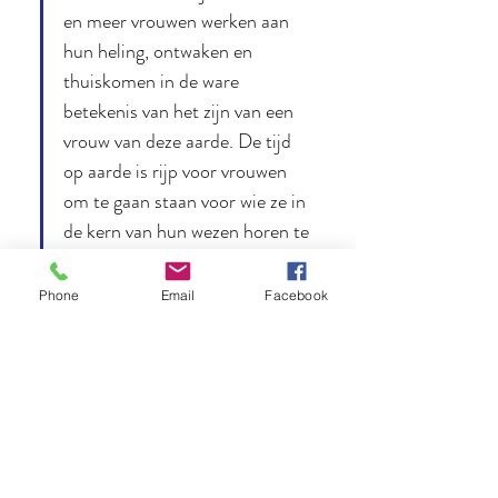
en meer vrouwen werken aan 
hun heling, ontwaken en 
thuiskomen in de ware 
betekenis van het zijn van een 
vrouw van deze aarde. De tijd 
op aarde is rijp voor vrouwen 
om te gaan staan voor wie ze in 
de kern van hun wezen horen te 
zijn.
Phone
Email
Facebook
Dit is jouw uitnodiging
Je hoeft dit pad niet alleen te lopen. Je bent 
welkom in deze bedding van herkenning, heling en 
inspiratie. Tijdens de masterclass deel ik mijn 
inzichten en ervaringen, én ontvang je praktische 
tools die je direct kunt toepassen.