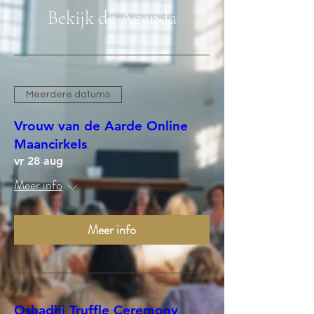
Bekijk de Agenda
Meerdere datums
Vrouw van de Aarde Online
Maancirkels
vr 28 aug
Meer info
Meer info
Oshadhi Truffle Ceremony