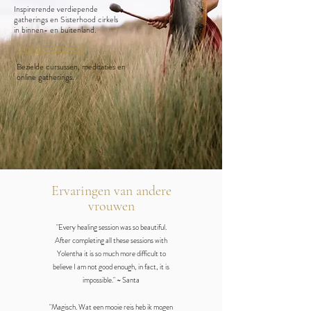
Inspirerende verdiepende
gatherings en Sisterhood cirkels
in binnen- en buitenland.
Online Aanbod
Bezielde cursussen, meditaties en
online gatherings.
Ervaringen van andere
vrouwen
"Every healing session was so beautiful.
After completing all these sessions with
Yolentha it is so much more difficult to
believe I am not good enough, in fact, it is
impossible." ~ Santa
"Magisch. Wat een mooie reis heb ik mogen