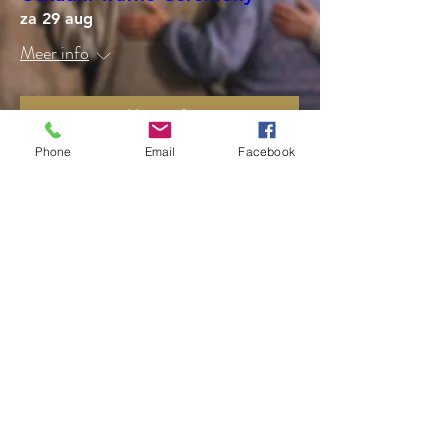
za 29 aug
Meer info
Meer info
Phone
Email
Facebook
Volg mijn posts en
nieuwsbrieven via
Substack
Middels Substack, een prachtig schrijversplatvorm,
deel ik interessante posts en nieuwsbrieven binnen
het thema Vrouw van de Aarde.
Je ontvangt eens per week á twee weken
inspirerende content per mail (ook te volgen via