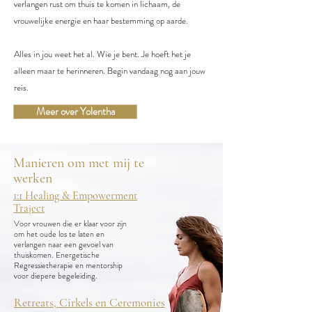
verlangen rust om thuis te komen in lichaam, de
vrouwelijke energie en haar bestemming op aarde.​
Alles in jou weet het al. Wie je bent. Je hoeft het je
alleen maar te herinneren. Begin vandaag nog aan jouw
reis.
Meer over Yolentha
Manieren om met mij te
werken
1:1 Healing & Empowerment
Traject
Voor vrouwen die er klaar voor zijn
om het oude los te laten en
verlangen naar een gevoel van
thuiskomen. Energetische
Regressietherapie en mentorship
voor diepere begeleiding.
Retreats, Cirkels en Ceremonies