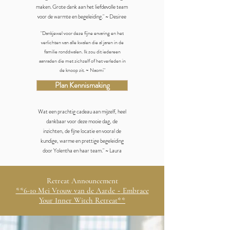
maken. Grote dank aan het liefdevolle team
voor de warmte en begeleiding." ~ Desiree
"Dankjewel voor deze fijne ervaring en het
verlichten van alle kwalen die al jaren in de
familie ronddwalen. Ik zou dit iedereen
aanraden die met zichzelf of het verleden in
de knoop zit. ~ Naomi"
Plan Kennismaking
Wat een prachtig cadeau aan mijzelf, heel
dankbaar voor deze mooie dag, de
inzichten, de fijne locatie en vooral de
kundige, warme en prettige begeleiding
door Yolentha en haar team." ~ Laura​
Retreat Announcement
-
**6-10 Mei Vrouw van de Aarde
Embrace
Your Inner Witch Retreat**