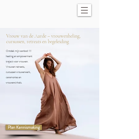
​Vrouw van de Aarde – vrouwenheling,
cursussen, retreats en begeleiding
Ontdek mijn aanbod: 1:1
healing en empowerment
traject voor vrouwen.
Vrouwen retreats,
cursussen vrouwenwerk,
ceremonies en
vrouwencirkels.
Plan Kennismaking